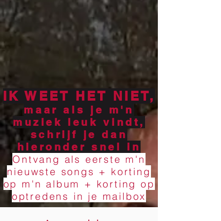
IK WEET HET NIET,
maar als je m'n
muziek leuk vindt,
schrijf je dan
hieronder snel in
Ontvang als eerste m'n
nieuwste songs + korting
op m'n album + korting op
optredens in je mailbox