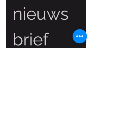
nieuws
brief
Voornaam
(Vereist)
Achternaam
Email
(Vereist)
Aanmelden