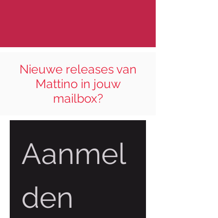
Nieuwe releases van
Mattino in jouw
mailbox?
Aanmel
den 