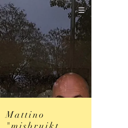
Mattino
"misbruikt